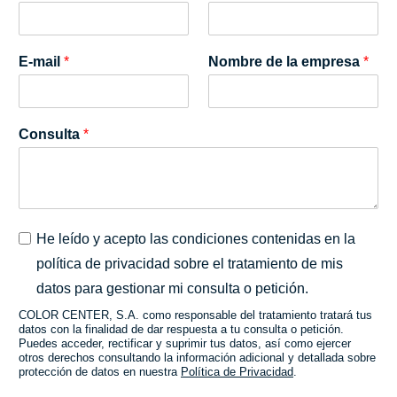
E-mail
*
Nombre de la empresa
*
Consulta
*
P
He leído y acepto las condiciones contenidas en la
r
política de privacidad sobre el tratamiento de mis
i
v
datos para gestionar mi consulta o petición.
a
COLOR CENTER, S.A. como responsable del tratamiento tratará tus
c
datos con la finalidad de dar respuesta a tu consulta o petición.
i
Puedes acceder, rectificar y suprimir tus datos, así como ejercer
d
otros derechos consultando la información adicional y detallada sobre
protección de datos en nuestra
Política de Privacidad
.
a
d