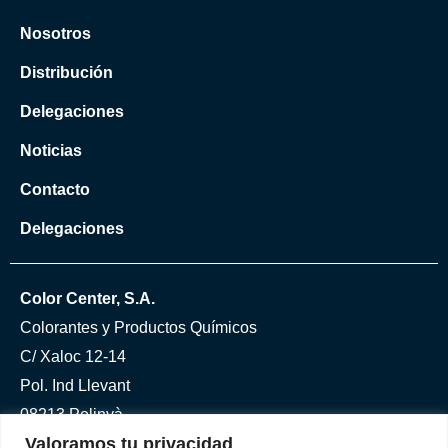
Nosotros
Distribución
Delegaciones
Noticias
Contacto
Delegaciones
Color Center, S.A.
Colorantes y Productos Químicos
C/ Xaloc 12-14
Pol. Ind Llevant
08213 Polinyà
Valoramos tu privacidad
Tel. +34 937 861 113