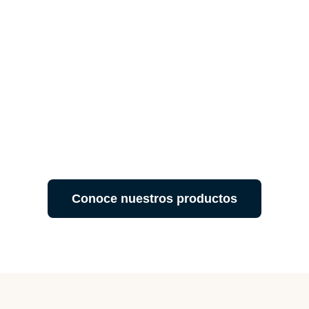
Developing chemistry
for the future
Desarrollamos productos químicos textiles con
un soporte técnico altamente especializado.
Conoce nuestros productos