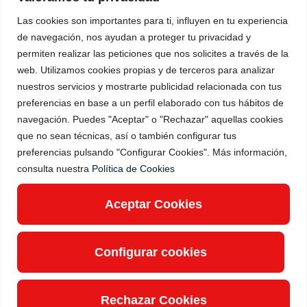
Las cookies son importantes para ti, influyen en tu experiencia
de navegación, nos ayudan a proteger tu privacidad y
permiten realizar las peticiones que nos solicites a través de la
web. Utilizamos cookies propias y de terceros para analizar
Código ético
nuestros servicios y mostrarte publicidad relacionada con tus
Aviso Legal
preferencias en base a un perfil elaborado con tus hábitos de
Política de privacidad
navegación. Puedes "Aceptar" o "Rechazar" aquellas cookies
Política de cookies
que no sean técnicas, así o también configurar tus
Política de calidad
Política de Redes Sociales
preferencias pulsando "Configurar Cookies". Más información,
consulta nuestra
Política de Cookies
Copyright © Color Center
Aceptar Cookies
Configurar cookies
Rechazar Cookies