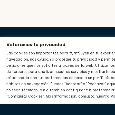
Product
Valoramos tu privacidad
Nosotro
Las cookies son importantes para ti, influyen en tu experie
navegación, nos ayudan a proteger tu privacidad y permite
Distribu
peticiones que nos solicites a través de la web. Utilizamos
de terceros para analizar nuestros servicios y mostrarte p
Delegac
relacionada con tus preferencias en base a un perfil elab
Noticias
hábitos de navegación. Puedes "Aceptar" o "Rechazar" aqu
no sean técnicas, así o también configurar tus preferenci
Contac
"Configurar Cookies". Más información, consulta nuestra
Po
Delegac