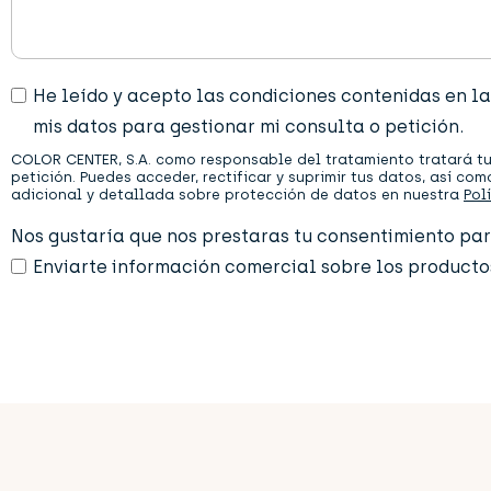
P
He leído y acepto las condiciones contenidas en la
r
mis datos para gestionar mi consulta o petición.
i
v
COLOR CENTER, S.A. como responsable del tratamiento tratará tu
a
petición. Puedes acceder, rectificar y suprimir tus datos, así c
adicional y detallada sobre protección de datos en nuestra
Pol
c
i
Nos gustaría que nos prestaras tu consentimiento par
d
a
Enviarte información comercial sobre los producto
d
*