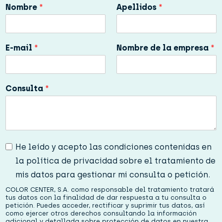
Nombre
*
Apellidos
*
E-mail
*
Nombre de la empresa
*
Consulta
*
P
He leído y acepto las condiciones contenidas en
r
la política de privacidad sobre el tratamiento de
i
v
mis datos para gestionar mi consulta o petición.
a
COLOR CENTER, S.A. como responsable del tratamiento tratará
c
tus datos con la finalidad de dar respuesta a tu consulta o
i
petición. Puedes acceder, rectificar y suprimir tus datos, así
d
como ejercer otros derechos consultando la información
adicional y detallada sobre protección de datos en nuestra