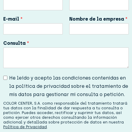
E-mail
*
Nombre de la empresa
*
Consulta
*
P
He leído y acepto las condiciones contenidas en
r
la política de privacidad sobre el tratamiento de
i
v
mis datos para gestionar mi consulta o petición.
a
COLOR CENTER, S.A. como responsable del tratamiento tratará
c
tus datos con la finalidad de dar respuesta a tu consulta o
i
petición. Puedes acceder, rectificar y suprimir tus datos, así
d
como ejercer otros derechos consultando la información
adicional y detallada sobre protección de datos en nuestra
a
Política de Privacidad
.
d