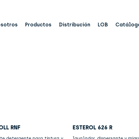
osotros
Productos
Distribución
LOB
Catálog
LL RNF
ESTEROL 626 R
te detergente para tintura y
Igualador, dispersante y migr