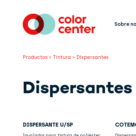
Sobre n
Productos
>
Tintura
>
Dispersantes
Dispersantes
DISPERSANTE U/SP
COTEMO
Igualador para tintura de poliéster;
Dispersan