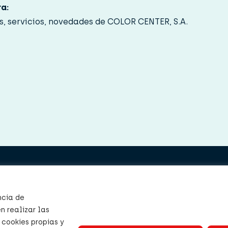
ra:
s, servicios, novedades de COLOR CENTER, S.A.
os
Color Center, S.A.
Colorantes y Productos Q
s
ncia de
C/ Xaloc 12-14
n realizar las
ción
Pol. Ind Llevant
 cookies propias y