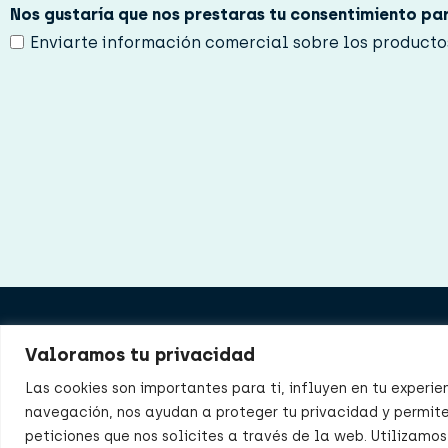
Nos gustaría que nos prestaras tu consentimiento pa
i
d
Enviarte información comercial sobre los producto
a
d
*
Product
Valoramos tu privacidad
Nosotro
Las cookies son importantes para ti, influyen en tu experie
navegación, nos ayudan a proteger tu privacidad y permite
Distribu
peticiones que nos solicites a través de la web. Utilizamos