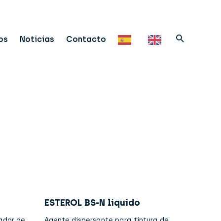
os
Noticias
Contacto
ESTEROL BS-N líquido
ador de
Agente dispersante para tintura de