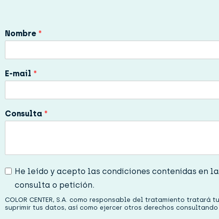
Nombre
*
E-mail
*
Consulta
*
P
He leído y acepto las condiciones contenidas en la
r
consulta o petición.
i
v
COLOR CENTER, S.A. como responsable del tratamiento tratará tus
a
suprimir tus datos, así como ejercer otros derechos consultand
c