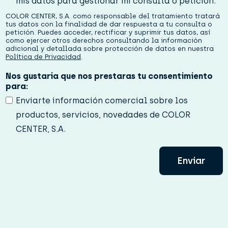
v
mis datos para gestionar mi consulta o petición.
a
COLOR CENTER, S.A. como responsable del tratamiento tratará
c
tus datos con la finalidad de dar respuesta a tu consulta o
i
petición. Puedes acceder, rectificar y suprimir tus datos, así
d
como ejercer otros derechos consultando la información
adicional y detallada sobre protección de datos en nuestra
a
Política de Privacidad
.
d
*
Nos gustaría que nos prestaras tu consentimiento
para:
Enviarte información comercial sobre los
productos, servicios, novedades de COLOR
CENTER, S.A.
Enviar