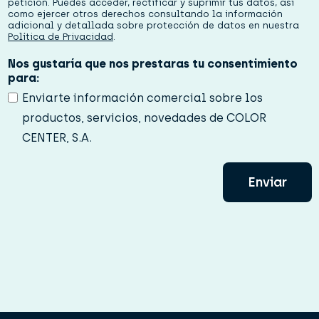
i
petición. Puedes acceder, rectificar y suprimir tus datos, así
d
como ejercer otros derechos consultando la información
adicional y detallada sobre protección de datos en nuestra
a
Política de Privacidad
.
d
*
Nos gustaría que nos prestaras tu consentimiento
para:
Enviarte información comercial sobre los
productos, servicios, novedades de COLOR
CENTER, S.A.
Enviar