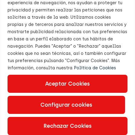
Color Center, S.A.
experiencia de navegación, nos ayudan a proteger tu
Colorantes y Productos Químicos
privacidad y permiten realizar las peticiones que nos
solicites a través de la web. Utilizamos cookies
C/ Xaloc 12-14
propias y de terceros para analizar nuestros servicios y
Pol. Ind Llevant
mostrarte publicidad relacionada con tus preferencias
08213 Polinyà
en base a un perfil elaborado con tus hábitos de
Tel. +34 937 861 113
navegación. Puedes "Aceptar" o "Rechazar" aquellas
cookies que no sean técnicas, así o también configurar
tus preferencias pulsando "Configurar Cookies". Más
información, consulta nuestra
Política de Cookies
Aceptar Cookies
Código ético
Aviso Legal
Política de privacidad
Política de cookies
Configurar cookies
Política de calidad
Política de Redes Sociales
Rechazar Cookies
Copyright © Color Center