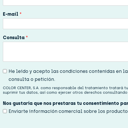
E-mail
*
Consulta
*
P
He leído y acepto las condiciones contenidas en la
r
consulta o petición.
i
v
COLOR CENTER, S.A. como responsable del tratamiento tratará tus
a
suprimir tus datos, así como ejercer otros derechos consultand
c
Nos gustaría que nos prestaras tu consentimiento pa
i
d
Enviarte información comercial sobre los producto
a
d
*