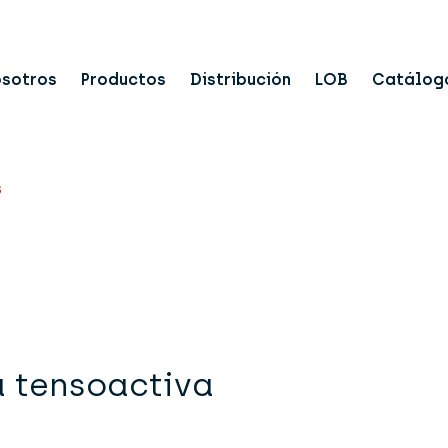
osotros
Productos
Distribución
LOB
Catálog
s
a tensoactiva