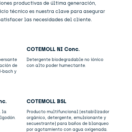
ciones productivas de última generación,
vicio técnico es nuestra clave para asegurar
atisfacer las necesidades del cliente.
COTEMOLL NI Conc.
persante
Detergente biodegradable no iónico
ación de
con alto poder humectante.
d-bach y
nc.
COTEMOLL BSL
 la
Producto multifuncional (estabilizador
algodón.
orgánico, detergente, emulsionante y
secuestrante) para baños de blanqueo
por agotamiento con agua oxigenada.