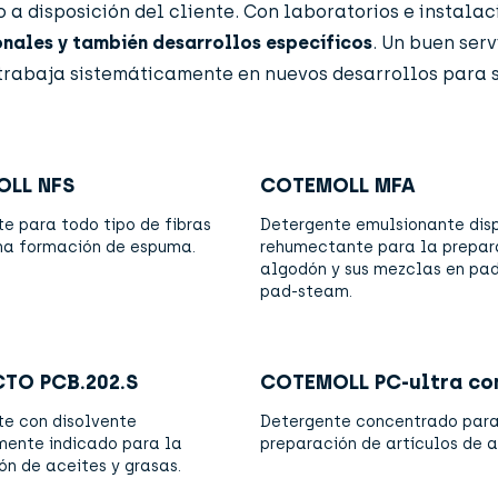
a disposición del cliente. Con laboratorios e insta­la
nales y también desarrollos específicos
. Un buen ser
trabaja sistemáticamente en nuevos desarrollos para s
LL NFS
COTEMOLL MFA
e para todo tipo de fibras
Detergente emulsionante dis
ma formación de espuma.
rehumectante para la prepar
algodón y sus mezclas en pa
pad-steam.
TO PCB.202.S
COTEMOLL PC-ultra co
e con disolvente
Detergente concentrado para
mente indicado para la
preparación de artículos de 
ón de aceites y grasas.