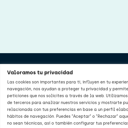
Product
Valoramos tu privacidad
Nosotro
Las cookies son importantes para ti, influyen en tu experie
navegación, nos ayudan a proteger tu privacidad y permite
Distribu
peticiones que nos solicites a través de la web. Utilizamos
de terceros para analizar nuestros servicios y mostrarte p
Delegac
relacionada con tus preferencias en base a un perfil elab
Noticias
hábitos de navegación. Puedes "Aceptar" o "Rechazar" aqu
no sean técnicas, así o también configurar tus preferenci
Contac