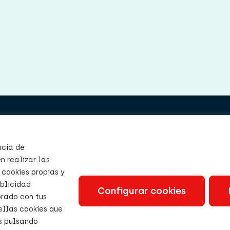
os
Color Center, S.A.
Colorantes y Productos Q
s
ncia de
C/ Xaloc 12-14
n realizar las
ción
Pol. Ind Llevant
 cookies propias y
ublicidad
08213 Polinyà
iones
Configurar cookies
orado con tus
Tel. +34 937 861 113
ellas cookies que
as pulsando
to