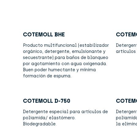
COTEMOLL BHE
COTEMO
Producto multifuncional (estabilizador
Detergen
orgánico, detergente, emulsionante y
artículos
secuestrante) para baños de blanqueo
por agotamiento con agua oxigenada.
Buen poder humectante y mínima
formación de espuma.
COTEMOLL D-750
COTEMO
Detergente especial para artículos de
Detergent
poliamida/ elastómero.
poliamida
Biodegradable.
la elimin